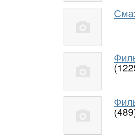
Сма
Филь
(122
Филь
(489