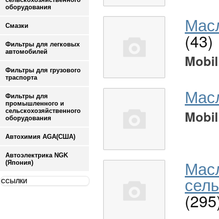
оборудования
Масл
Смазки
(43)
Фильтры для легковых
автомобилей
Mobil
Фильтры для грузового
траспорта
Мас
Фильтры для
промышленного и
сельскохозяйственного
Mobil
оборудования
Автохимия AGA(США)
Автоэлектрика NGK
Мас
(Япония)
сель
ССЫЛКИ
(295