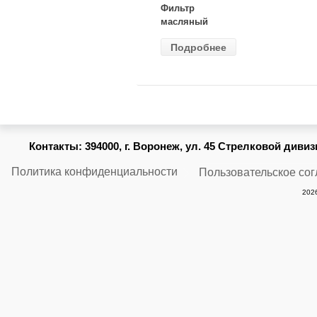
Фильтр
масляный
ВАЗ-2105
Подробнее
(MANN) W
914/2
Контакты:
394000, г. Воронеж, ул. 45 Стрелковой дивизии
Политика конфиденциальности
Пользовательское со
2026