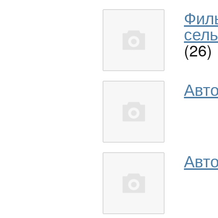
Фил
сель
(26)
Авт
Авто