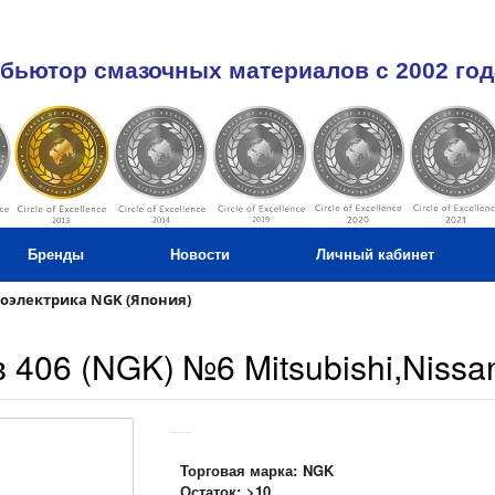
бьютор смазочных материалов c 2002 год
Бренды
Новости
Личный кабинет
оэлектрика NGK (Япония)
 406 (NGK) №6 Mitsubishi,Nissa
Торговая марка:
NGK
Остаток:
>10