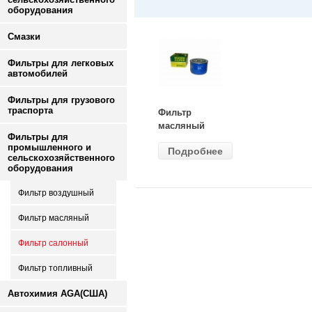
оборудования
Смазки
Фильтры для легковых
автомобилей
Фильтры для грузового
Фильтр
траспорта
масляный
ВАЗ-2105
Фильтры для
промышленного и
Подробнее
(MANN) W
сельскохозяйственного
914/2
оборудования
Фильтр воздушный
Фильтр масляный
Фильтр салонный
Фильтр топливный
Автохимия AGA(США)