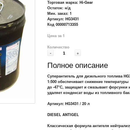
Торговая марка:
Hi-Gear
Остаток:
н/д
Мин. заказ:
1
Артикул:
HG3431
Код
00000713355
Цена за 1
Количество
-
+
Полное описание
Суперантигель для дизельного топлива HG
1:500 обеспечивает снижение температуры
до -47°С, защищает и смазывает форсунки 
удаляет конденсат воды из топливного бака
Артикул: HG3431 / 20 л
DIESEL ANTIGEL
Классическая формула антигеля нейтрализ