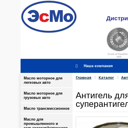
Дистри
Наша компания
Главная
Каталог
Ав
Масло моторное для
легковых авто
Антигель для
Масло моторное для
грузовых авто
суперантиге
Масло трансмиссионное
Масло для
промышленного и
сельскохозяйственного