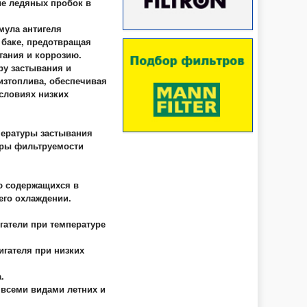
ие ледяных пробок в
мула антигеля
 баке, предотвращая
тания и коррозию.
ру застывания и
изтоплива, обеспечивая
словиях низких
ературы застывания
уры фильтруемости
ю содержащихся в
его охлаждении.
гатели при температуре
игателя при низких
.
всеми видами летних и