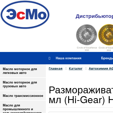
Дистрибьютор
Наша компания
Бренд
Главная
Каталог
Автохимия A
Масло моторное для
легковых авто
Масло моторное для
Размораживат
грузовых авто
мл (Hi-Gear)
Масло трансмиссионное
Масло для
промышленного и
сельскохозяйственного