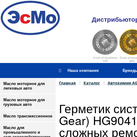
Дистрибьютор
Наша компания
Бренд
Главная
Каталог
Автохимия A
Масло моторное для
легковых авто
Масло моторное для
Герметик сис
грузовых авто
Gear) HG9041
Масло трансмиссионное
сложных рем
Масло для
промышленного и
сельскохозяйственного