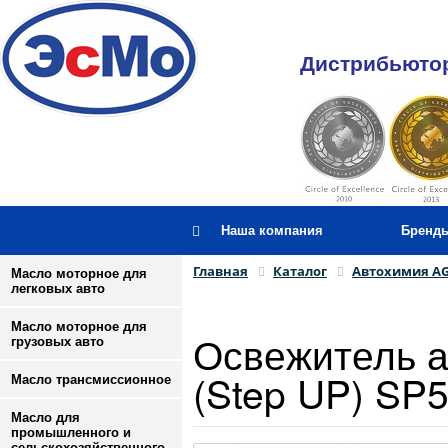
Дистрибьютор
Наша компания
Бренд
Главная
Каталог
Автохимия A
Масло моторное для
легковых авто
Масло моторное для
Освежитель а
грузовых авто
(Step UP) SP
Масло трансмиссионное
Масло для
промышленного и
сельскохозяйственного