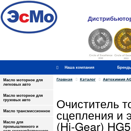
Дистрибьютор
Наша компания
Бренд
Главная
Каталог
Автохимия A
Масло моторное для
легковых авто
Масло моторное для
Очиститель т
грузовых авто
сцепления и 
Масло трансмиссионное
(Hi-Gear) HG
Масло для
промышленного и
сельскохозяйственного