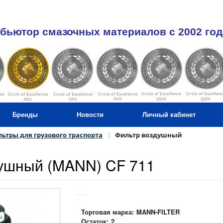
бьютор смазочных материалов c 2002 год
Бренды
Новости
Личный кабинет
ьтры для грузового траспорта
Фильтр воздушный
ушный (MANN) CF 711
Торговая марка:
MANN-FILTER
Остаток:
2