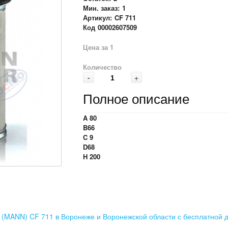
Мин. заказ:
1
Артикул:
CF 711
Код
00002607509
Цена за 1
Количество
-
+
Полное описание
A 80
B66
C 9
D68
H 200
 (MANN) CF 711 в Воронеже и Воронежской области с бесплатной д