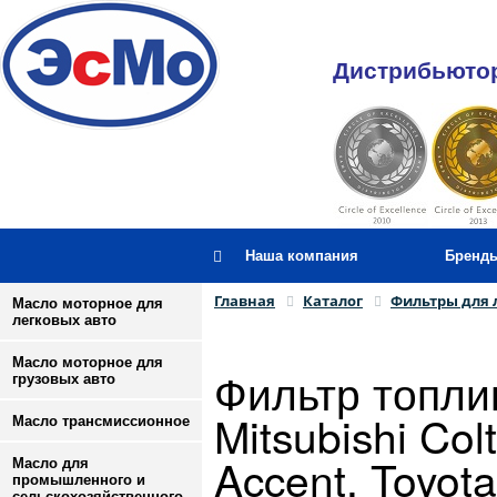
Дистрибьютор
Наша компания
Бренд
Главная
Каталог
Фильтры для 
Масло моторное для
легковых авто
Масло моторное для
Фильтр топли
грузовых авто
Mitsubishi Col
Масло трансмиссионное
Accent, Toyot
Масло для
промышленного и
сельскохозяйственного