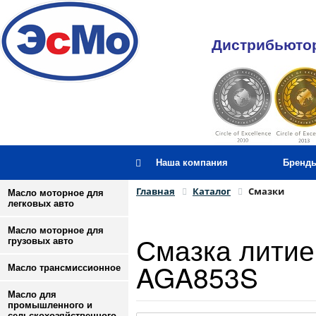
Дистрибьютор
Наша компания
Бренд
Главная
Каталог
Смазки
Масло моторное для
легковых авто
Масло моторное для
Смазка литие
грузовых авто
AGA853S
Масло трансмиссионное
Масло для
промышленного и
сельскохозяйственного