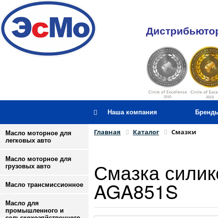
Дистрибьютор
Наша компания
Бренд
Главная
Каталог
Смазки
Масло моторное для
легковых авто
Масло моторное для
Смазка силик
грузовых авто
AGA851S
Масло трансмиссионное
Масло для
промышленного и
сельскохозяйственного