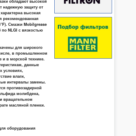
мазки обладают высокой
т надежную защиту от
 характерна высокая
ая рекомендованная
°F). Смазки Mobilgrease
3 по NLGI с вязкостью
значены для широкого
 числе, в промышленном
 и в морской технике.
теристикам, данные
х условиях,
ствие влаги,
ные интервалы замены.
ется противозадирной
ульфида молибдена,
ри вращательном
рате масляной пленки.
для оборудования