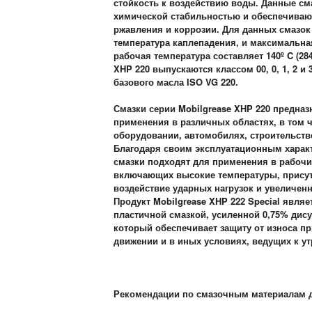
стойкость к воздействию воды. Данные с
химической стабильностью и обеспечиваю
ржавления и коррозии. Для данных смазок
температура каплепадения, и максимальн
рабочая температура составляет 140º C (284
XHP 220 выпускаются классом 00, 0, 1, 2 и 
базового масла ISO VG 220.
Смазки серии Mobilgrease XHP 220 предна
применения в различных областях, в том
оборудовании, автомобилях, строительстве
Благодаря своим эксплуатационным харак
смазки подходят для применения в рабочи
включающих высокие температуры, присут
воздействие ударных нагрузок и увеличен
Продукт Mobilgrease XHP 222 Special явля
пластичной смазкой, усиленной 0,75% дис
который обеспечивает защиту от износа п
движении и в иных условиях, ведущих к ут
Рекомендации по смазочным материалам 