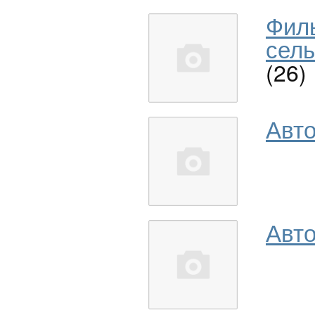
Фил
сель
(26)
Авт
Авто