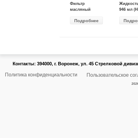
Фильтр
Жидкост
масляный
946 мл (H
ВАЗ-2105
Gear) HG
Подробнее
Подро
(MANN) W
бесцветн
914/2
Контакты:
394000, г. Воронеж, ул. 45 Стрелковой дивизии
Политика конфиденциальности
Пользовательское со
2026