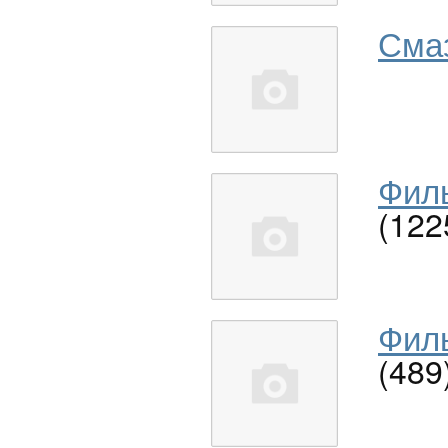
Сма
Филь
(122
Филь
(489