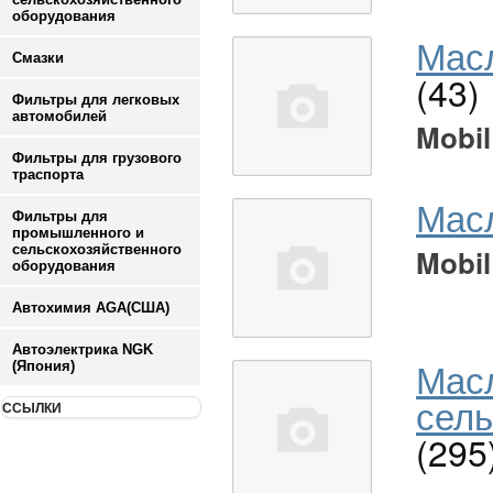
оборудования
Масл
Смазки
(43)
Фильтры для легковых
автомобилей
Mobil
Фильтры для грузового
траспорта
Мас
Фильтры для
промышленного и
сельскохозяйственного
Mobil
оборудования
Автохимия AGA(США)
Автоэлектрика NGK
Мас
(Япония)
сель
ССЫЛКИ
(295