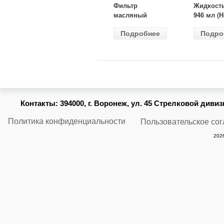
Фильтр
Жидкост
масляный
946 мл (H
ВАЗ-2105
Gear) HG
Подробнее
Подро
(MANN) W
бесцветн
914/2
Контакты:
394000, г. Воронеж, ул. 45 Стрелковой дивизии
Политика конфиденциальности
Пользовательское со
2026