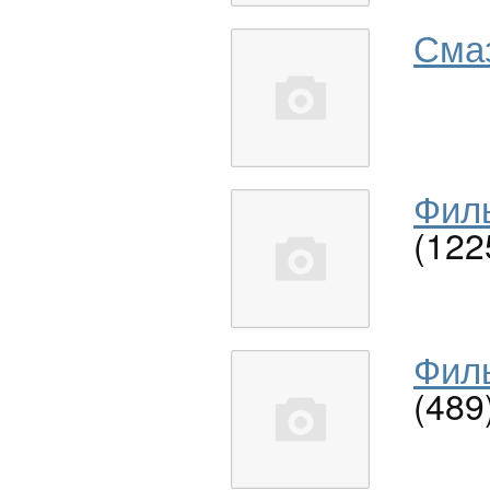
Сма
Филь
(122
Филь
(489