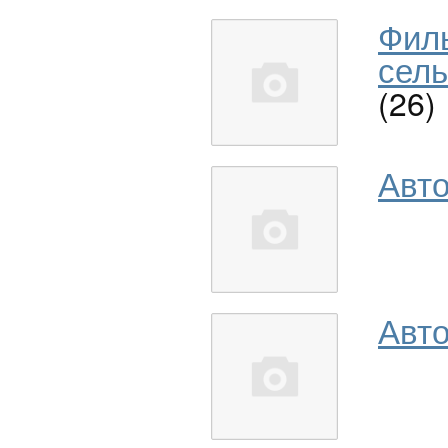
Фил
сель
(26)
Авт
Авто