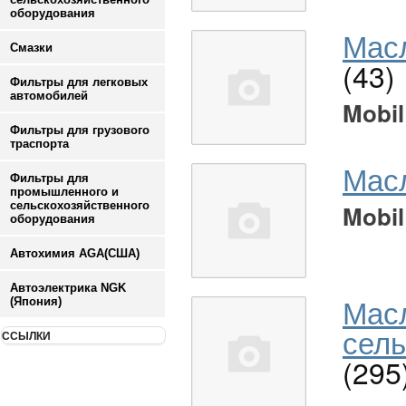
оборудования
Масл
Смазки
(43)
Фильтры для легковых
автомобилей
Mobil
Фильтры для грузового
траспорта
Мас
Фильтры для
промышленного и
сельскохозяйственного
Mobil
оборудования
Автохимия AGA(США)
Автоэлектрика NGK
Мас
(Япония)
сель
ССЫЛКИ
(295