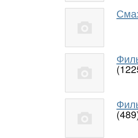
Сма
Филь
(122
Филь
(489