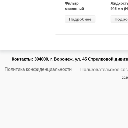
Фильтр
Жидкост
масляный
946 мл (H
ВАЗ-2105
Gear) HG
Подробнее
Подро
(MANN) W
бесцветн
914/2
Контакты:
394000, г. Воронеж, ул. 45 Стрелковой дивизии
Политика конфиденциальности
Пользовательское со
2026