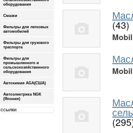
оборудования
Масл
Смазки
(43)
Фильтры для легковых
автомобилей
Mobil
Фильтры для грузового
траспорта
Мас
Фильтры для
промышленного и
сельскохозяйственного
Mobil
оборудования
Автохимия AGA(США)
Автоэлектрика NGK
Мас
(Япония)
сель
ССЫЛКИ
(295