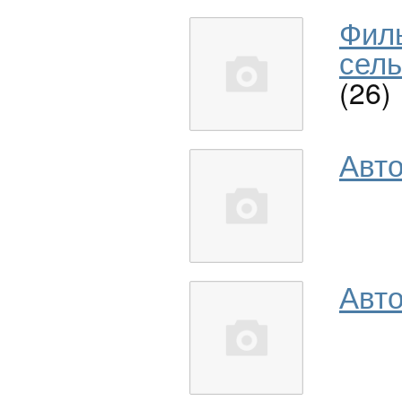
Фил
сель
(26)
Авт
Авто