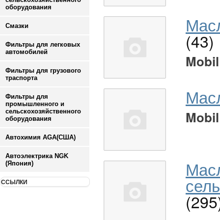
оборудования
Масл
Смазки
(43)
Фильтры для легковых
автомобилей
Mobil
Фильтры для грузового
траспорта
Мас
Фильтры для
промышленного и
сельскохозяйственного
Mobil
оборудования
Автохимия AGA(США)
Автоэлектрика NGK
Мас
(Япония)
сель
ССЫЛКИ
(295