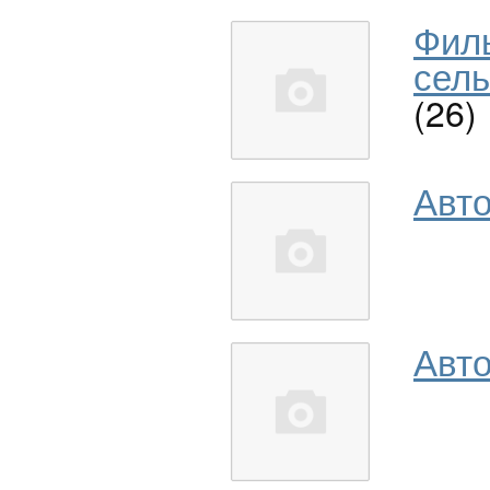
Фил
сель
(26)
Авт
Авто