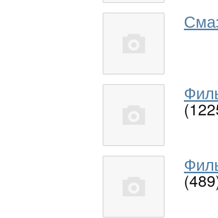
Сма
Филь
(122
Филь
(489