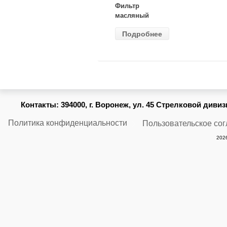
Фильтр
масляный
ВАЗ-2105
Подробнее
(MANN) W
914/2
Контакты:
394000, г. Воронеж, ул. 45 Стрелковой дивизии
Политика конфиденциальности
Пользовательское со
2026