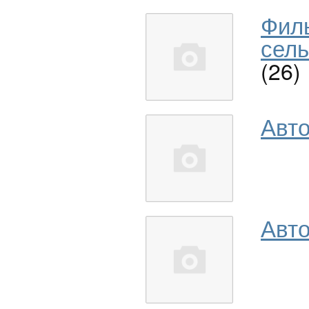
Фил
сель
(26)
Авт
Авто