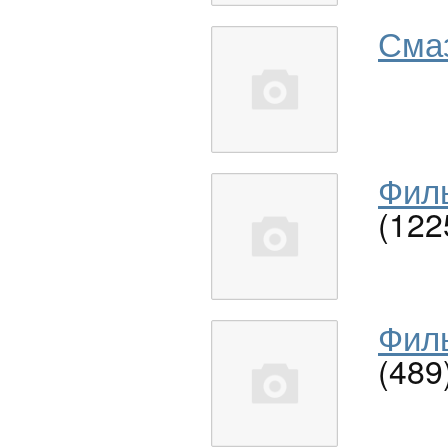
Сма
Филь
(122
Филь
(489