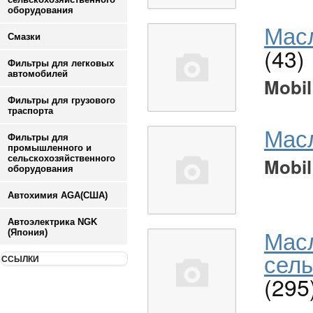
оборудования
Масл
Смазки
(43)
Фильтры для легковых
автомобилей
Mobil
Фильтры для грузового
траспорта
Мас
Фильтры для
промышленного и
сельскохозяйственного
Mobil
оборудования
Автохимия AGA(США)
Автоэлектрика NGK
Мас
(Япония)
сель
ССЫЛКИ
(295