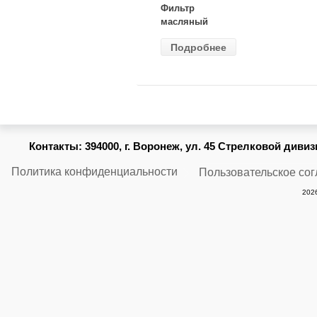
Фильтр
масляный
ВАЗ-2105
Подробнее
(MANN) W
914/2
Контакты:
394000, г. Воронеж, ул. 45 Стрелковой дивизии
Политика конфиденциальности
Пользовательское со
2026