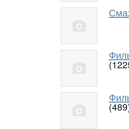
Сма
Филь
(122
Филь
(489