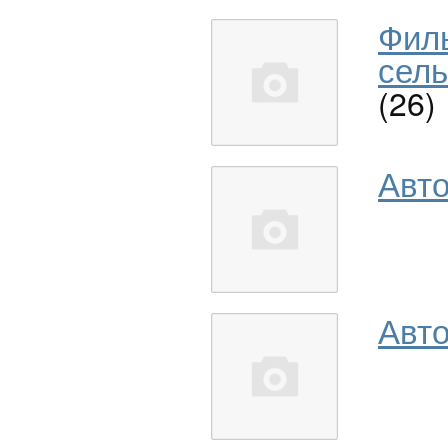
Фил
сель
(26)
Авт
Авто