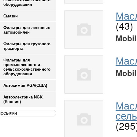
оборудования
Масл
Смазки
(43)
Фильтры для легковых
автомобилей
Mobil
Фильтры для грузового
траспорта
Мас
Фильтры для
промышленного и
сельскохозяйственного
Mobil
оборудования
Автохимия AGA(США)
Автоэлектрика NGK
Мас
(Япония)
сель
ССЫЛКИ
(295