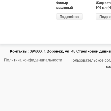
Фильтр
Жидкост
масляный
946 мл (H
ВАЗ-2105
Gear) HG
Подробнее
Подро
(MANN) W
бесцветн
914/2
Контакты:
394000, г. Воронеж, ул. 45 Стрелковой дивизии
Политика конфиденциальности
Пользовательское со
2026