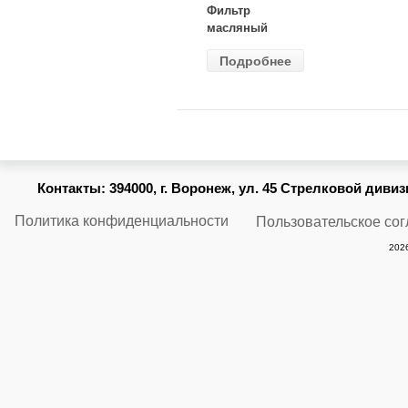
Фильтр
масляный
ВАЗ-2105
Подробнее
(MANN) W
914/2
Контакты:
394000, г. Воронеж, ул. 45 Стрелковой дивизии
Политика конфиденциальности
Пользовательское со
2026