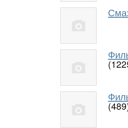
Сма
Филь
(122
Филь
(489