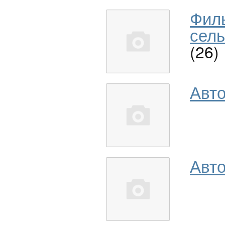
Фил
сель
(26)
Авт
Авто