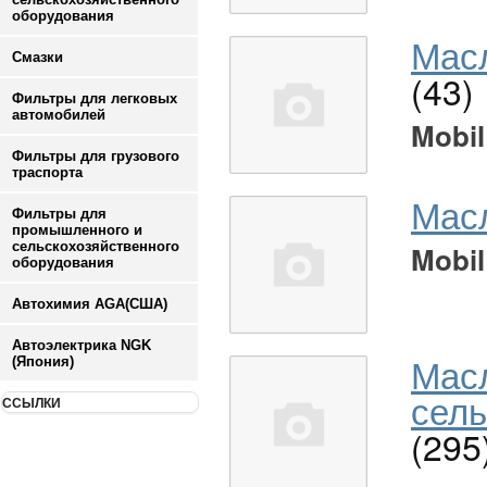
оборудования
Масл
Смазки
(43)
Фильтры для легковых
автомобилей
Mobil
Фильтры для грузового
траспорта
Мас
Фильтры для
промышленного и
сельскохозяйственного
Mobil
оборудования
Автохимия AGA(США)
Автоэлектрика NGK
Мас
(Япония)
сель
ССЫЛКИ
(295