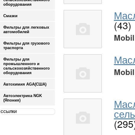
оборудования
Масл
Смазки
(43)
Фильтры для легковых
автомобилей
Mobil
Фильтры для грузового
траспорта
Мас
Фильтры для
промышленного и
сельскохозяйственного
Mobil
оборудования
Автохимия AGA(США)
Автоэлектрика NGK
Мас
(Япония)
сель
ССЫЛКИ
(295