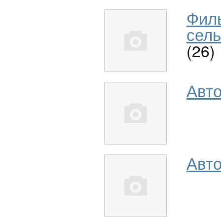
Фил
сель
(26)
Авт
Авто