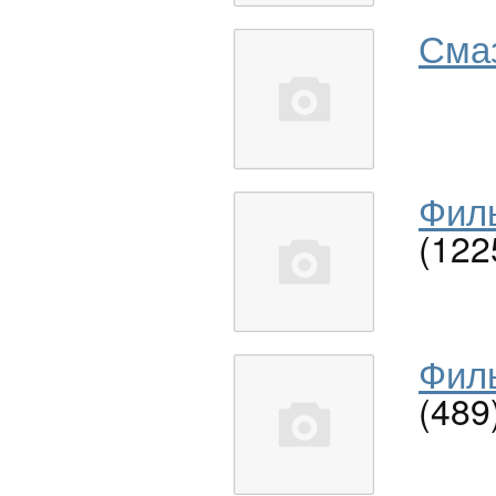
Сма
Филь
(122
Филь
(489