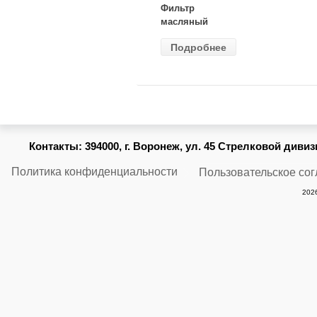
Фильтр
масляный
ВАЗ-2105
Подробнее
(MANN) W
914/2
Контакты:
394000, г. Воронеж, ул. 45 Стрелковой дивизии
Политика конфиденциальности
Пользовательское со
2026