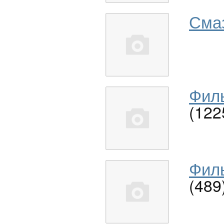
Сма
Филь
(122
Филь
(489