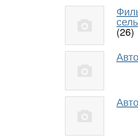
Фил
сель
(26)
Авт
Авто