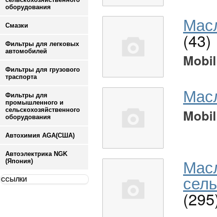
оборудования
Масл
Смазки
(43)
Фильтры для легковых
автомобилей
Mobil
Фильтры для грузового
траспорта
Мас
Фильтры для
промышленного и
сельскохозяйственного
Mobil
оборудования
Автохимия AGA(США)
Автоэлектрика NGK
Мас
(Япония)
сель
ССЫЛКИ
(295