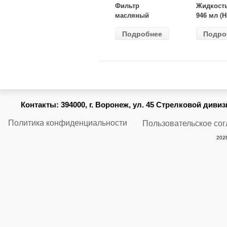
Фильтр
Жидкост
масляный
946 мл (H
ВАЗ-2105
Gear) HG
Подробнее
Подро
(MANN) W
бесцветн
914/2
Контакты:
394000, г. Воронеж, ул. 45 Стрелковой дивизии
Политика конфиденциальности
Пользовательское со
2026