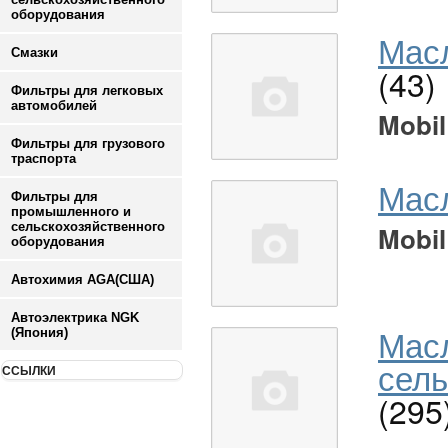
оборудования
Масл
Смазки
(43)
Фильтры для легковых
автомобилей
Mobil
Фильтры для грузового
траспорта
Мас
Фильтры для
промышленного и
сельскохозяйственного
Mobil
оборудования
Автохимия AGA(США)
Автоэлектрика NGK
Мас
(Япония)
сель
ССЫЛКИ
(295