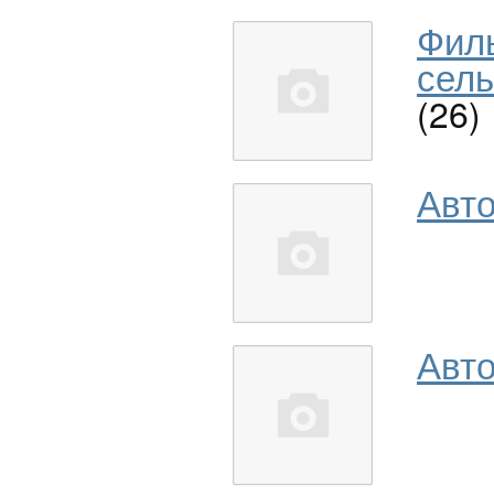
Фил
сель
(26)
Авт
Авто