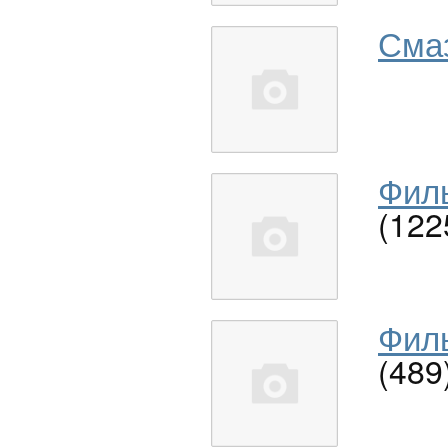
Сма
Филь
(122
Филь
(489