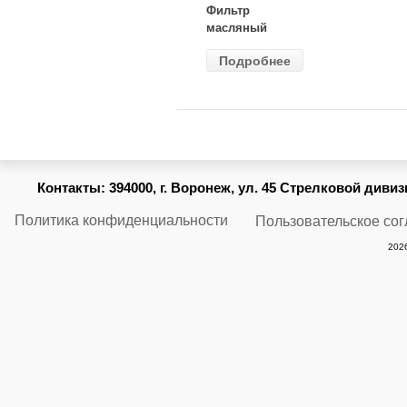
Фильтр
масляный
ВАЗ-2105
Подробнее
(MANN) W
914/2
Контакты:
394000, г. Воронеж, ул. 45 Стрелковой дивизии
Политика конфиденциальности
Пользовательское со
2026