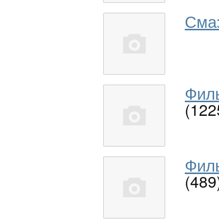
Сма
Филь
(122
Филь
(489