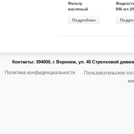
Фильтр
Жидкост
масляный
946 мл (H
ВАЗ-2105
Gear) HG
Подробнее
Подро
(MANN) W
бесцветн
914/2
Контакты:
394000, г. Воронеж, ул. 45 Стрелковой дивизии
Политика конфиденциальности
Пользовательское со
2026