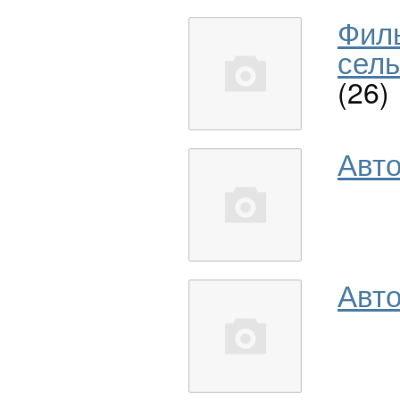
Фил
сель
(26)
Авт
Авто