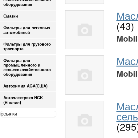
оборудования
Масл
Смазки
(43)
Фильтры для легковых
автомобилей
Mobil
Фильтры для грузового
траспорта
Мас
Фильтры для
промышленного и
сельскохозяйственного
Mobil
оборудования
Автохимия AGA(США)
Автоэлектрика NGK
Мас
(Япония)
сель
ССЫЛКИ
(295