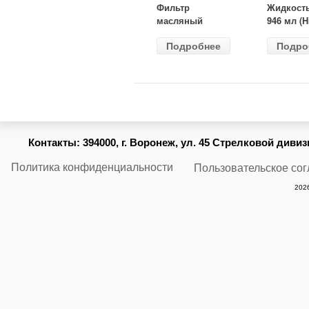
Фильтр
Жидкост
масляный
946 мл (H
ВАЗ-2105
Gear) HG
Подробнее
Подро
(MANN) W
бесцветн
914/2
Контакты:
394000, г. Воронеж, ул. 45 Стрелковой дивизии
Политика конфиденциальности
Пользовательское со
2026