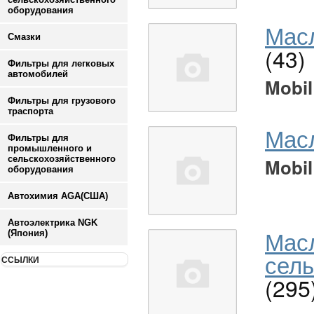
оборудования
Масл
Смазки
(43)
Фильтры для легковых
автомобилей
Mobil
Фильтры для грузового
траспорта
Мас
Фильтры для
промышленного и
сельскохозяйственного
Mobil
оборудования
Автохимия AGA(США)
Автоэлектрика NGK
Мас
(Япония)
сель
ССЫЛКИ
(295