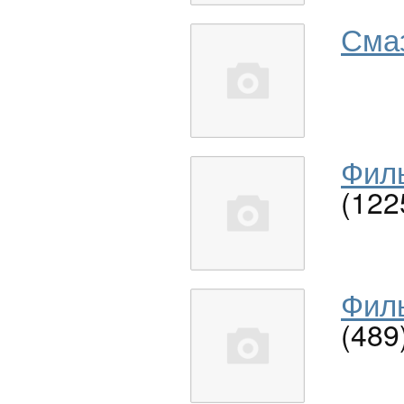
Сма
Филь
(122
Филь
(489