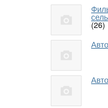
Фил
сель
(26)
Авт
Авто