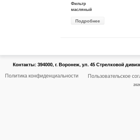
Фильтр
масляный
ВАЗ-2105
Подробнее
(MANN) W
914/2
Контакты:
394000, г. Воронеж, ул. 45 Стрелковой дивизии
Политика конфиденциальности
Пользовательское со
2026