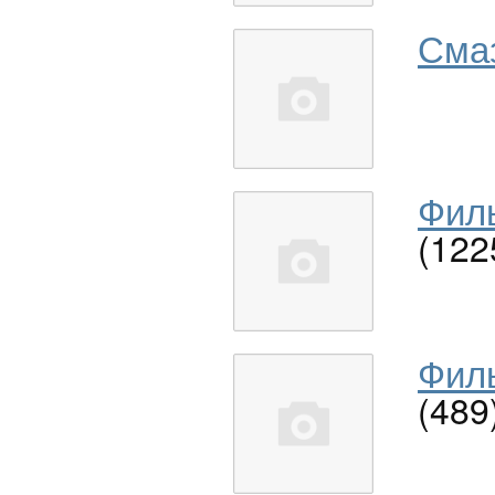
Сма
Филь
(122
Филь
(489