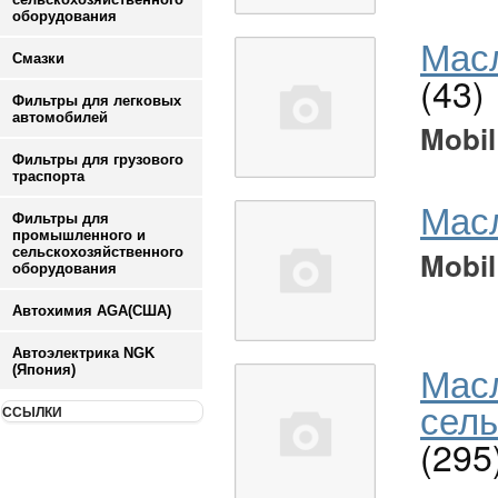
оборудования
Масл
Смазки
(43)
Фильтры для легковых
автомобилей
Mobil
Фильтры для грузового
траспорта
Мас
Фильтры для
промышленного и
сельскохозяйственного
Mobil
оборудования
Автохимия AGA(США)
Автоэлектрика NGK
Мас
(Япония)
сель
ССЫЛКИ
(295