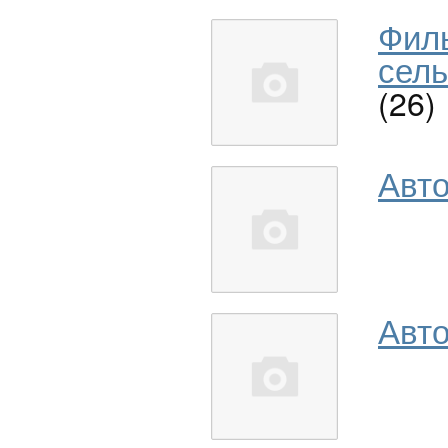
Фил
сель
(26)
Авт
Авто