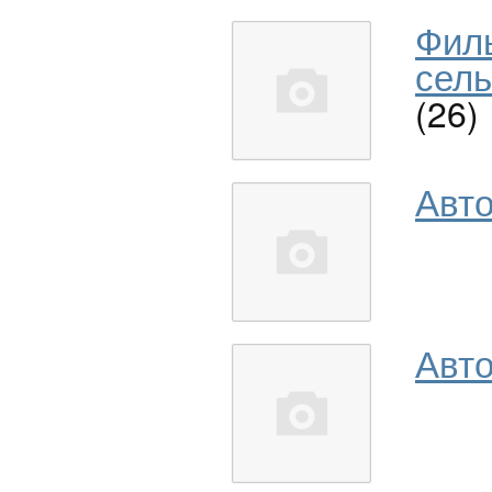
Фил
сель
(26)
Авт
Авто