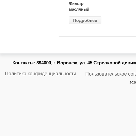
Фильтр
масляный
ВАЗ-2105
Подробнее
(MANN) W
914/2
Контакты:
394000, г. Воронеж, ул. 45 Стрелковой дивизии
Политика конфиденциальности
Пользовательское со
2026