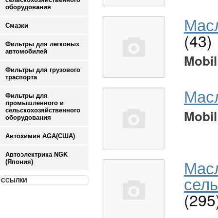
оборудования
Масл
Смазки
(43)
Фильтры для легковых
автомобилей
Mobil
Фильтры для грузового
траспорта
Мас
Фильтры для
промышленного и
сельскохозяйственного
Mobil
оборудования
Автохимия AGA(США)
Автоэлектрика NGK
Мас
(Япония)
сель
ССЫЛКИ
(295