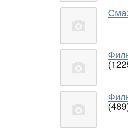
Сма
Филь
(122
Филь
(489