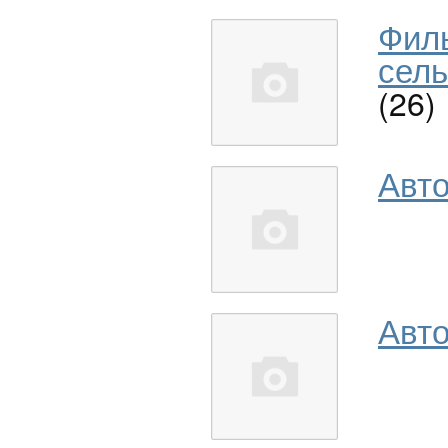
Фил
сель
(26)
Авт
Авто