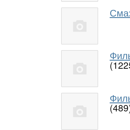
Сма
Филь
(122
Филь
(489