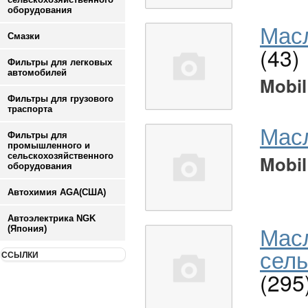
оборудования
Масл
Смазки
(43)
Фильтры для легковых
автомобилей
Mobil
Фильтры для грузового
траспорта
Мас
Фильтры для
промышленного и
сельскохозяйственного
Mobil
оборудования
Автохимия AGA(США)
Автоэлектрика NGK
Мас
(Япония)
сель
ССЫЛКИ
(295