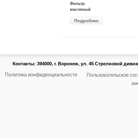
Фильтр
масляный
ВАЗ-2105
Подробнее
(MANN) W
914/2
Контакты:
394000, г. Воронеж, ул. 45 Стрелковой дивизии
Политика конфиденциальности
Пользовательское со
2026