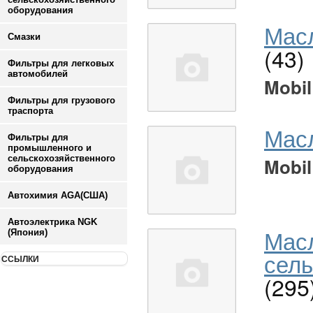
оборудования
Масл
Смазки
(43)
Фильтры для легковых
автомобилей
Mobil
Фильтры для грузового
траспорта
Мас
Фильтры для
промышленного и
сельскохозяйственного
Mobil
оборудования
Автохимия AGA(США)
Автоэлектрика NGK
Мас
(Япония)
сель
ССЫЛКИ
(295