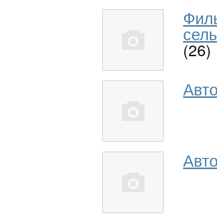
Фил
сель
(26)
Авт
Авто