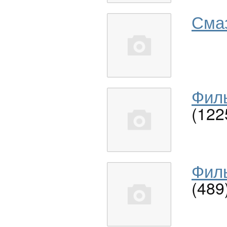
Сма
Филь
(122
Филь
(489