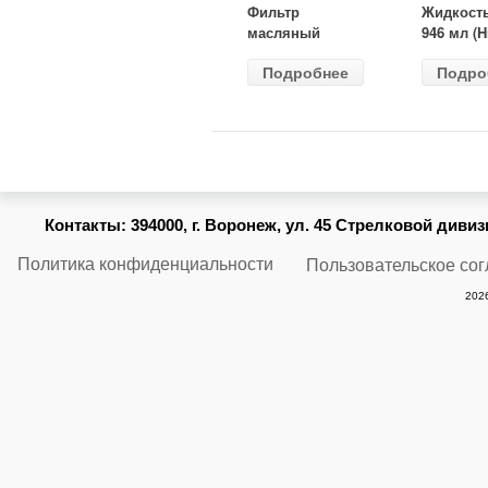
Фильтр
Жидкост
масляный
946 мл (H
ВАЗ-2105
Gear) HG
Подробнее
Подро
(MANN) W
бесцветн
914/2
Контакты:
394000, г. Воронеж, ул. 45 Стрелковой дивизии
Политика конфиденциальности
Пользовательское со
2026