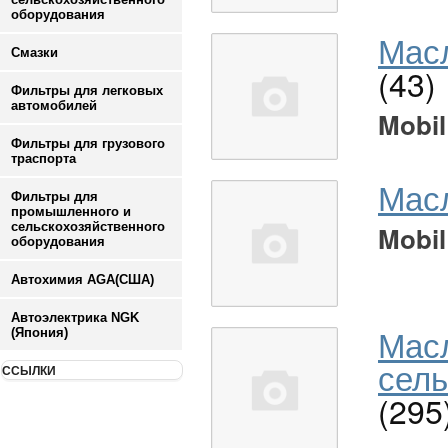
оборудования
Масл
Смазки
(43)
Фильтры для легковых
автомобилей
Mobil
Фильтры для грузового
траспорта
Мас
Фильтры для
промышленного и
сельскохозяйственного
Mobil
оборудования
Автохимия AGA(США)
Автоэлектрика NGK
Мас
(Япония)
сель
ССЫЛКИ
(295