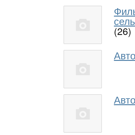
Фил
сель
(26)
Авт
Авто