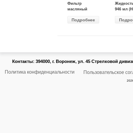
Фильтр
Жидкост
масляный
946 мл (H
ВАЗ-2105
Gear) HG
Подробнее
Подро
(MANN) W
бесцветн
914/2
Контакты:
394000, г. Воронеж, ул. 45 Стрелковой дивизии
Политика конфиденциальности
Пользовательское со
2026