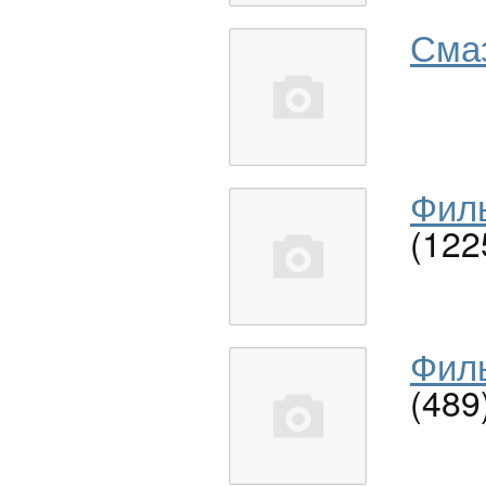
Сма
Филь
(122
Филь
(489