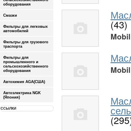
оборудования
Масл
Смазки
(43)
Фильтры для легковых
автомобилей
Mobil
Фильтры для грузового
траспорта
Мас
Фильтры для
промышленного и
сельскохозяйственного
Mobil
оборудования
Автохимия AGA(США)
Автоэлектрика NGK
Мас
(Япония)
сель
ССЫЛКИ
(295