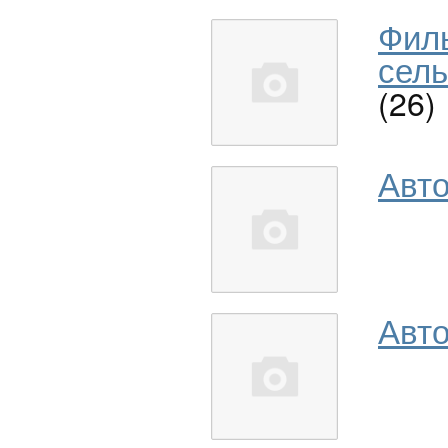
Фил
сель
(26)
Авт
Авто