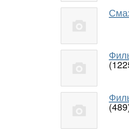
Сма
Филь
(122
Филь
(489