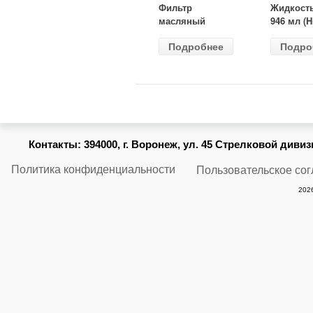
Фильтр
Жидкост
масляный
946 мл (H
ВАЗ-2105
Gear) HG
Подробнее
Подро
(MANN) W
бесцветн
914/2
Контакты:
394000, г. Воронеж, ул. 45 Стрелковой дивизии
Политика конфиденциальности
Пользовательское со
2026