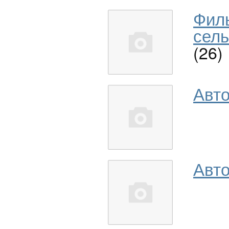
Фил
сель
(26)
Авт
Авто