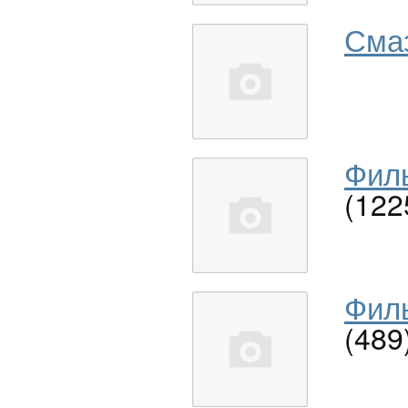
Сма
Филь
(122
Филь
(489