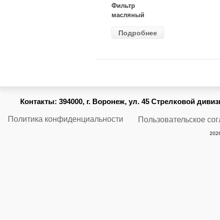
Фильтр
масляный
ВАЗ-2105
Подробнее
(MANN) W
914/2
Контакты:
394000, г. Воронеж, ул. 45 Стрелковой дивизии
Политика конфиденциальности
Пользовательское со
2026