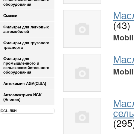
оборудования
Масл
Смазки
(43)
Фильтры для легковых
автомобилей
Mobil
Фильтры для грузового
траспорта
Мас
Фильтры для
промышленного и
сельскохозяйственного
Mobil
оборудования
Автохимия AGA(США)
Автоэлектрика NGK
Мас
(Япония)
сель
ССЫЛКИ
(295