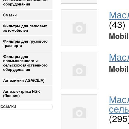
оборудования
Масл
Смазки
(43)
Фильтры для легковых
автомобилей
Mobil
Фильтры для грузового
траспорта
Мас
Фильтры для
промышленного и
сельскохозяйственного
Mobil
оборудования
Автохимия AGA(США)
Автоэлектрика NGK
Мас
(Япония)
сель
ССЫЛКИ
(295