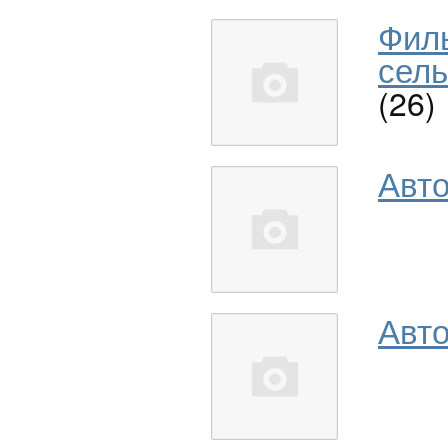
Фил
сель
(26)
Авт
Авто