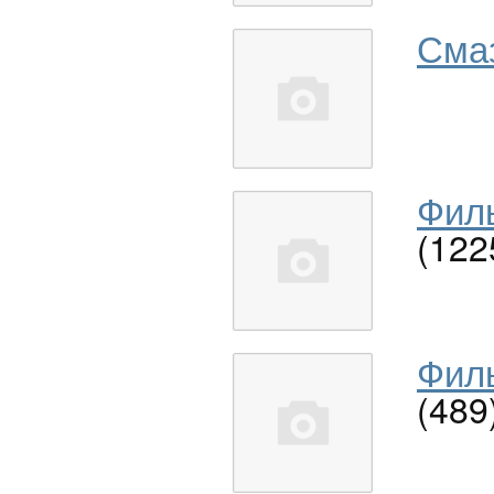
Сма
Филь
(122
Филь
(489