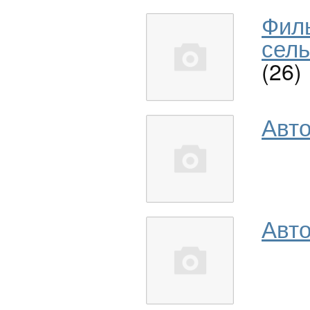
Фил
сель
(26)
Авт
Авто