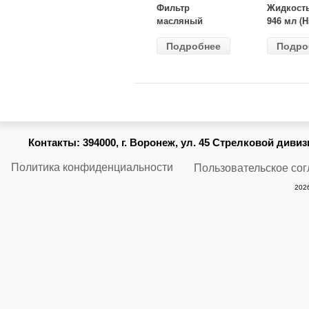
Фильтр
Жидкост
масляный
946 мл (H
ВАЗ-2105
Gear) HG
Подробнее
Подро
(MANN) W
бесцветн
914/2
Контакты:
394000, г. Воронеж, ул. 45 Стрелковой дивизии
Политика конфиденциальности
Пользовательское со
2026