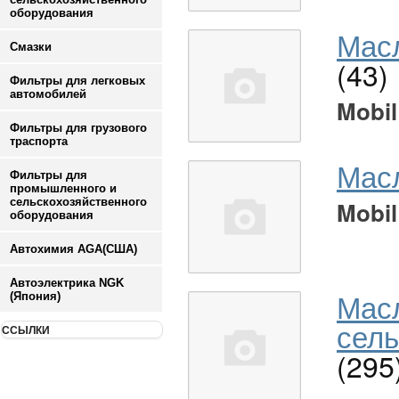
оборудования
Масл
Смазки
(43)
Фильтры для легковых
автомобилей
Mobil
Фильтры для грузового
траспорта
Мас
Фильтры для
промышленного и
сельскохозяйственного
Mobil
оборудования
Автохимия AGA(США)
Автоэлектрика NGK
Мас
(Япония)
сель
ССЫЛКИ
(295