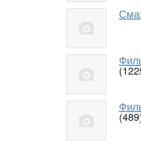
Сма
Филь
(122
Филь
(489