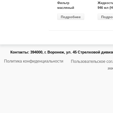
Фильтр
Жидкост
масляный
946 мл (H
ВАЗ-2105
Gear) HG
Подробнее
Подро
(MANN) W
бесцветн
914/2
Контакты:
394000, г. Воронеж, ул. 45 Стрелковой дивизии
Политика конфиденциальности
Пользовательское со
2026