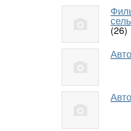
Фил
сель
(26)
Авт
Авто