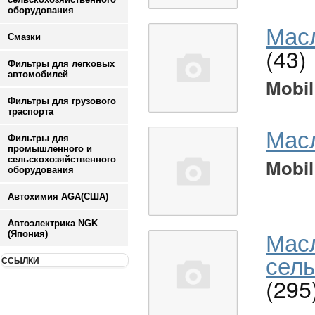
оборудования
Масл
Смазки
(43)
Фильтры для легковых
автомобилей
Mobil
Фильтры для грузового
траспорта
Мас
Фильтры для
промышленного и
сельскохозяйственного
Mobil
оборудования
Автохимия AGA(США)
Автоэлектрика NGK
Мас
(Япония)
сель
ССЫЛКИ
(295