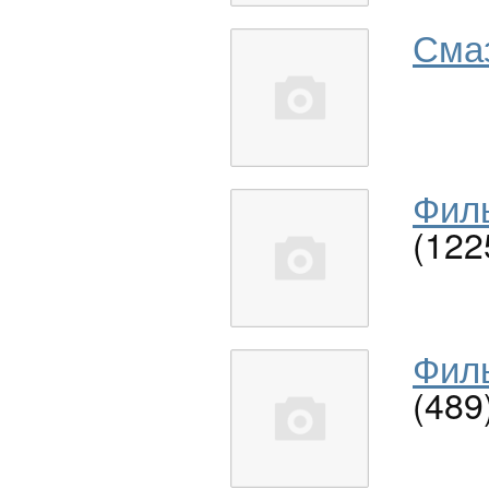
Сма
Филь
(122
Филь
(489