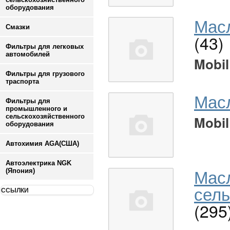
оборудования
Масл
Смазки
(43)
Фильтры для легковых
автомобилей
Mobil
Фильтры для грузового
траспорта
Мас
Фильтры для
промышленного и
сельскохозяйственного
Mobil
оборудования
Автохимия AGA(США)
Автоэлектрика NGK
Мас
(Япония)
сель
ССЫЛКИ
(295