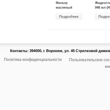
Фильтр
Жидкост
масляный
946 мл (H
ВАЗ-2105
Gear) HG
Подробнее
Подро
(MANN) W
бесцветн
914/2
Контакты:
394000, г. Воронеж, ул. 45 Стрелковой дивизии
Политика конфиденциальности
Пользовательское со
2026