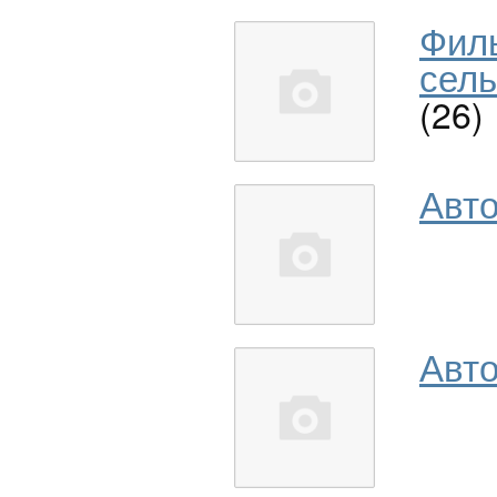
Фил
сель
(26)
Авт
Авто