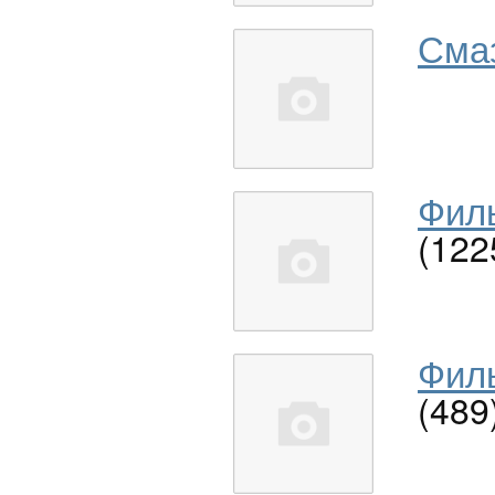
Сма
Филь
(122
Филь
(489