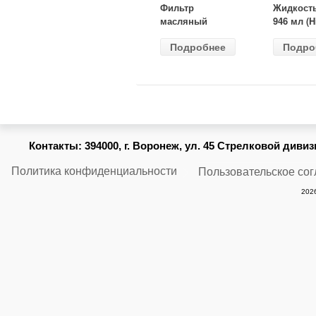
Фильтр
Жидкост
масляный
946 мл (H
ВАЗ-2105
Gear) HG
Подробнее
Подро
(MANN) W
бесцветн
914/2
Контакты:
394000, г. Воронеж, ул. 45 Стрелковой дивизии
Политика конфиденциальности
Пользовательское со
2026