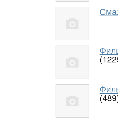
Сма
Филь
(122
Филь
(489