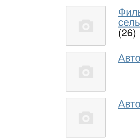
Фил
сель
(26)
Авт
Авто