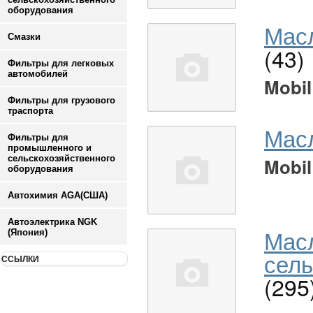
оборудования
Масл
Смазки
(43)
Фильтры для легковых
автомобилей
Mobil
Фильтры для грузового
траспорта
Мас
Фильтры для
промышленного и
сельскохозяйственного
Mobil
оборудования
Автохимия AGA(США)
Автоэлектрика NGK
Мас
(Япония)
сель
ССЫЛКИ
(295