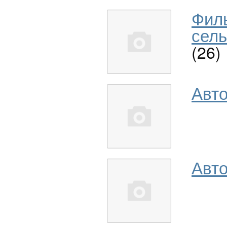
Фил
сель
(26)
Авт
Авто