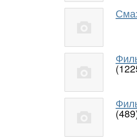
Сма
Филь
(122
Филь
(489