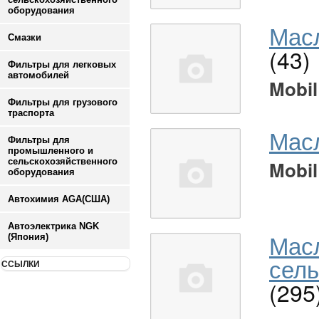
оборудования
Масл
Смазки
(43)
Фильтры для легковых
автомобилей
Mobil
Фильтры для грузового
траспорта
Мас
Фильтры для
промышленного и
сельскохозяйственного
Mobil
оборудования
Автохимия AGA(США)
Автоэлектрика NGK
Мас
(Япония)
сель
ССЫЛКИ
(295