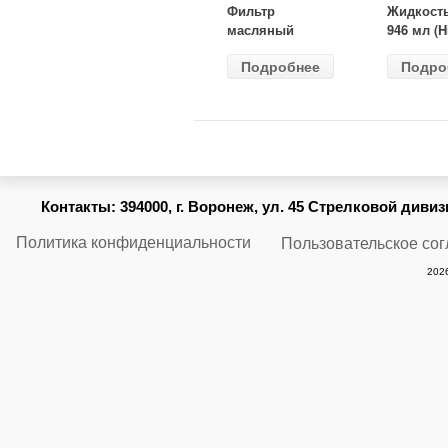
Фильтр
Жидкост
масляный
946 мл (H
ВАЗ-2105
Gear) HG
Подробнее
Подро
(MANN) W
бесцветн
914/2
Контакты:
394000, г. Воронеж, ул. 45 Стрелковой дивизии
Политика конфиденциальности
Пользовательское со
2026