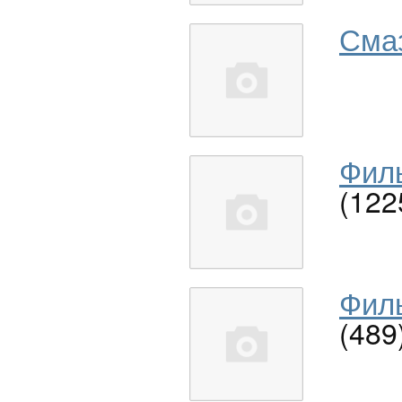
Сма
Филь
(122
Филь
(489