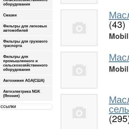
оборудования
Масл
Смазки
(43)
Фильтры для легковых
автомобилей
Mobil
Фильтры для грузового
траспорта
Мас
Фильтры для
промышленного и
сельскохозяйственного
Mobil
оборудования
Автохимия AGA(США)
Автоэлектрика NGK
Мас
(Япония)
сель
ССЫЛКИ
(295