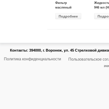
Фильтр
Жидкост
масляный
946 мл (H
ВАЗ-2105
Gear) HG
Подробнее
Подро
(MANN) W
бесцветн
914/2
Контакты:
394000, г. Воронеж, ул. 45 Стрелковой дивизии
Политика конфиденциальности
Пользовательское со
2026