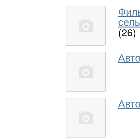
Фил
сель
(26)
Авт
Авто