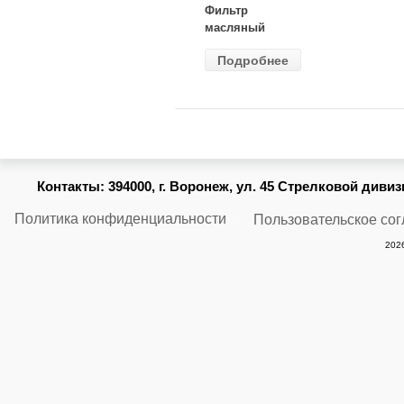
Фильтр
масляный
ВАЗ-2105
Подробнее
(MANN) W
914/2
Контакты:
394000, г. Воронеж, ул. 45 Стрелковой дивизии
Политика конфиденциальности
Пользовательское со
2026