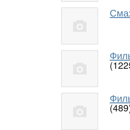
Сма
Филь
(122
Филь
(489