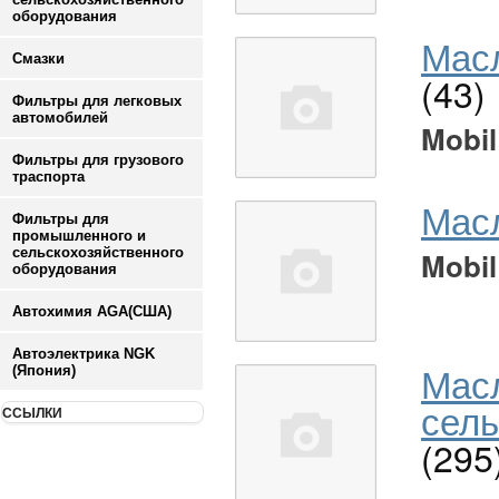
оборудования
Масл
Смазки
(43)
Фильтры для легковых
автомобилей
Mobil
Фильтры для грузового
траспорта
Мас
Фильтры для
промышленного и
сельскохозяйственного
Mobil
оборудования
Автохимия AGA(США)
Автоэлектрика NGK
Мас
(Япония)
сель
ССЫЛКИ
(295