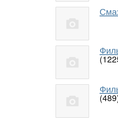
Сма
Филь
(122
Филь
(489