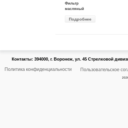
Фильтр
масляный
ВАЗ-2105
Подробнее
(MANN) W
914/2
Контакты:
394000, г. Воронеж, ул. 45 Стрелковой дивизии
Политика конфиденциальности
Пользовательское со
2026