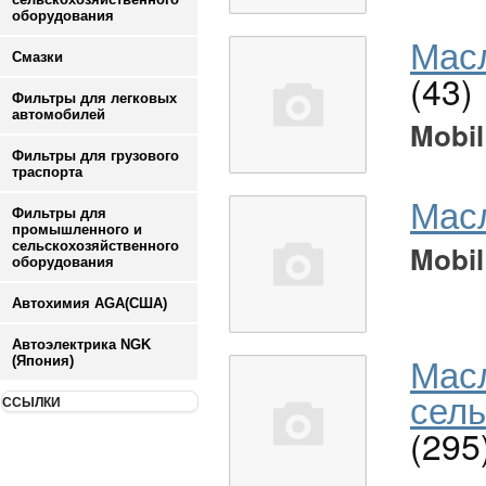
оборудования
Масл
Смазки
(43)
Фильтры для легковых
автомобилей
Mobil
Фильтры для грузового
траспорта
Мас
Фильтры для
промышленного и
сельскохозяйственного
Mobil
оборудования
Автохимия AGA(США)
Автоэлектрика NGK
Мас
(Япония)
сель
ССЫЛКИ
(295