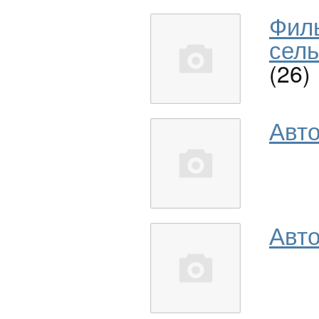
Фил
сель
(26)
Авт
Авто