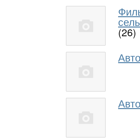
Фил
сель
(26)
Авт
Авто