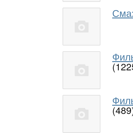
Сма
Филь
(122
Филь
(489