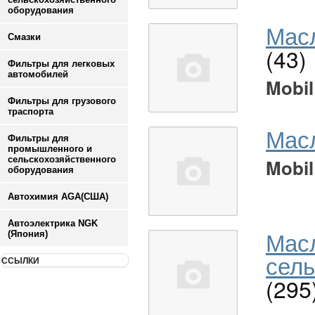
оборудования
Масл
Смазки
(43)
Фильтры для легковых
автомобилей
Mobil
Фильтры для грузового
траспорта
Мас
Фильтры для
промышленного и
сельскохозяйственного
Mobil
оборудования
Автохимия AGA(США)
Автоэлектрика NGK
Мас
(Япония)
сель
ССЫЛКИ
(295