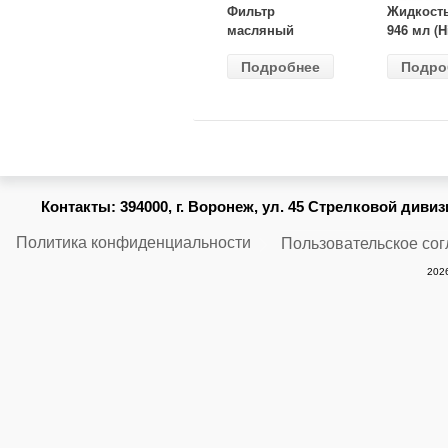
Фильтр
Жидкост
масляный
946 мл (H
ВАЗ-2105
Gear) HG
Подробнее
Подро
(MANN) W
бесцветн
914/2
Контакты:
394000, г. Воронеж, ул. 45 Стрелковой дивизии
Политика конфиденциальности
Пользовательское со
2026