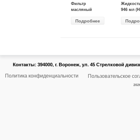
Фильтр
Жидкост
масляный
946 мл (H
ВАЗ-2105
Gear) HG
Подробнее
Подро
(MANN) W
бесцветн
914/2
Контакты:
394000, г. Воронеж, ул. 45 Стрелковой дивизии
Политика конфиденциальности
Пользовательское со
2026