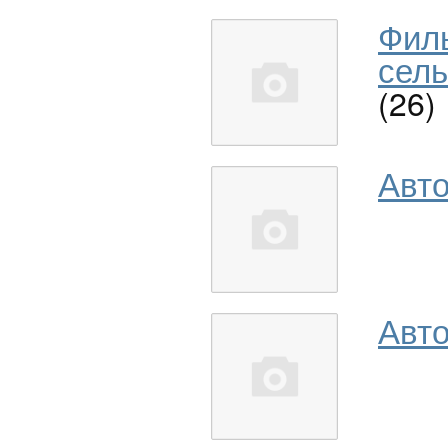
Фил
сель
(26)
Авт
Авто