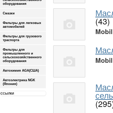
оборудования
Масл
Смазки
(43)
Фильтры для легковых
автомобилей
Mobil
Фильтры для грузового
траспорта
Мас
Фильтры для
промышленного и
сельскохозяйственного
Mobil
оборудования
Автохимия AGA(США)
Автоэлектрика NGK
Мас
(Япония)
сель
ССЫЛКИ
(295