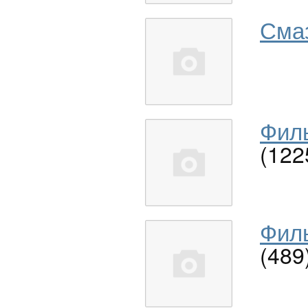
Сма
Филь
(122
Филь
(489