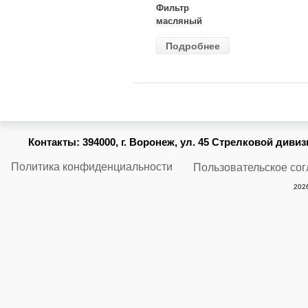
Фильтр
масляный
ВАЗ-2105
Подробнее
(MANN) W
914/2
Контакты:
394000, г. Воронеж, ул. 45 Стрелковой дивизии
Политика конфиденциальности
Пользовательское со
2026