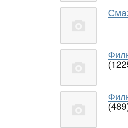
Сма
Филь
(122
Филь
(489