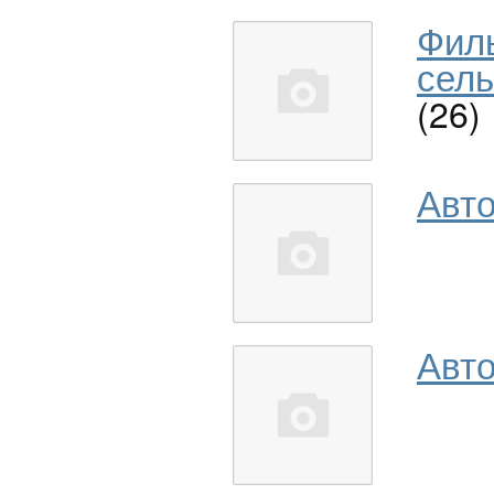
Фил
сель
(26)
Авт
Авто