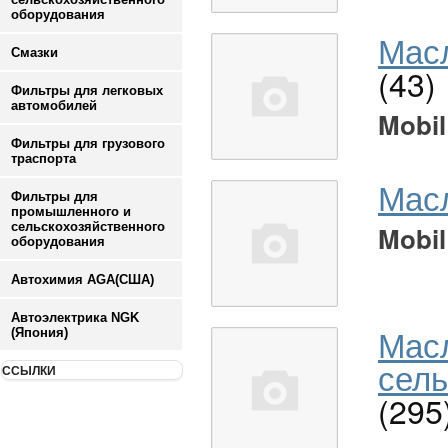
оборудования
Масл
Смазки
(43)
Фильтры для легковых
автомобилей
Mobil
Фильтры для грузового
траспорта
Мас
Фильтры для
промышленного и
сельскохозяйственного
Mobil
оборудования
Автохимия AGA(США)
Автоэлектрика NGK
Мас
(Япония)
сель
ССЫЛКИ
(295