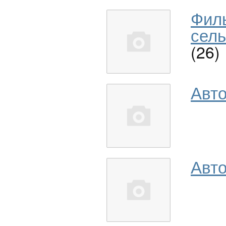
Фил
сель
(26)
Авт
Авто