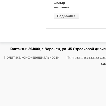
Фильтр
масляный
ВАЗ-2105
Подробнее
(MANN) W
914/2
Контакты:
394000, г. Воронеж, ул. 45 Стрелковой дивизии
Политика конфиденциальности
Пользовательское со
2026