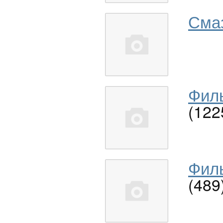
Сма
Филь
(122
Филь
(489