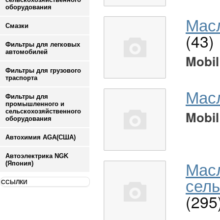
оборудования
Масл
Смазки
(43)
Фильтры для легковых
автомобилей
Mobil
Фильтры для грузового
траспорта
Мас
Фильтры для
промышленного и
сельскохозяйственного
Mobil
оборудования
Автохимия AGA(США)
Автоэлектрика NGK
Мас
(Япония)
сель
ССЫЛКИ
(295