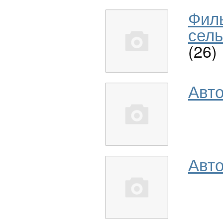
Фил
сель
(26)
Авт
Авто