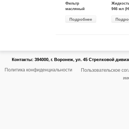
Фильтр
Жидкост
масляный
946 мл (H
ВАЗ-2105
Gear) HG
Подробнее
Подро
(MANN) W
бесцветн
914/2
Контакты:
394000, г. Воронеж, ул. 45 Стрелковой дивизии
Политика конфиденциальности
Пользовательское со
2026