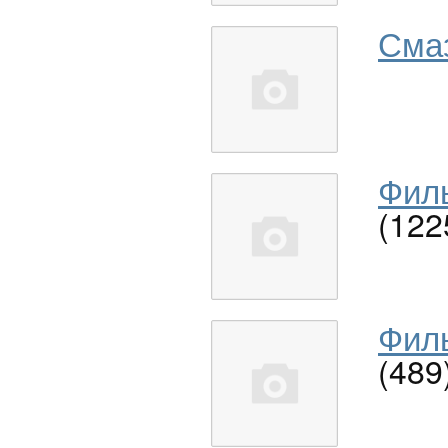
Сма
Филь
(122
Филь
(489