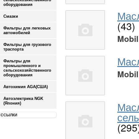
оборудования
Масл
Смазки
(43)
Фильтры для легковых
автомобилей
Mobil
Фильтры для грузового
траспорта
Мас
Фильтры для
промышленного и
сельскохозяйственного
Mobil
оборудования
Автохимия AGA(США)
Автоэлектрика NGK
Мас
(Япония)
сель
ССЫЛКИ
(295