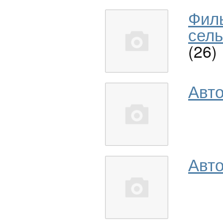
Фил
сель
(26)
Авт
Авто