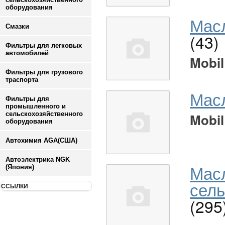
оборудования
Масл
Смазки
(43)
Фильтры для легковых
автомобилей
Mobil
Фильтры для грузового
траспорта
Мас
Фильтры для
промышленного и
сельскохозяйственного
Mobil
оборудования
Автохимия AGA(США)
Автоэлектрика NGK
Мас
(Япония)
сель
ССЫЛКИ
(295