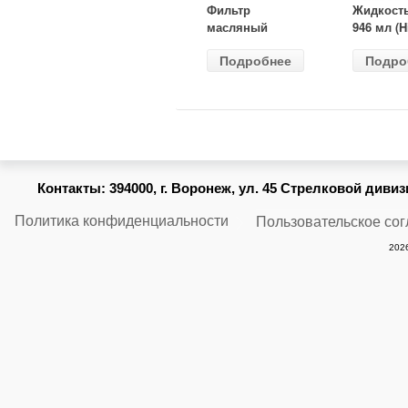
Фильтр
Жидкост
масляный
946 мл (H
ВАЗ-2105
Gear) HG
Подробнее
Подро
(MANN) W
бесцветн
914/2
Контакты:
394000, г. Воронеж, ул. 45 Стрелковой дивизии
Политика конфиденциальности
Пользовательское со
2026