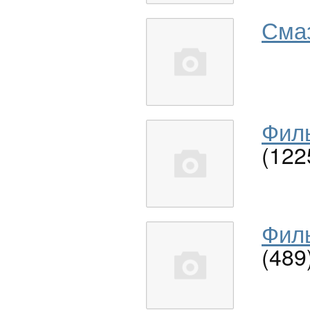
Сма
Филь
(122
Филь
(489