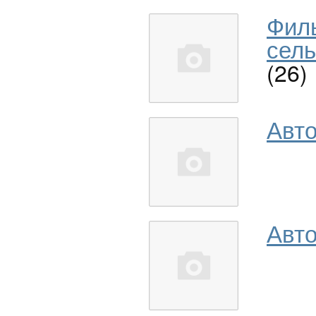
Фил
сель
(26)
Авт
Авто