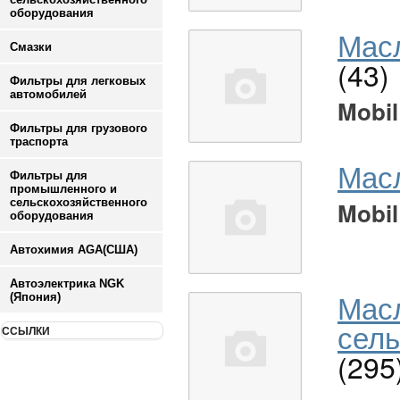
оборудования
Масл
Смазки
(43)
Фильтры для легковых
автомобилей
Mobil
Фильтры для грузового
траспорта
Мас
Фильтры для
промышленного и
сельскохозяйственного
Mobil
оборудования
Автохимия AGA(США)
Автоэлектрика NGK
Мас
(Япония)
сель
ССЫЛКИ
(295