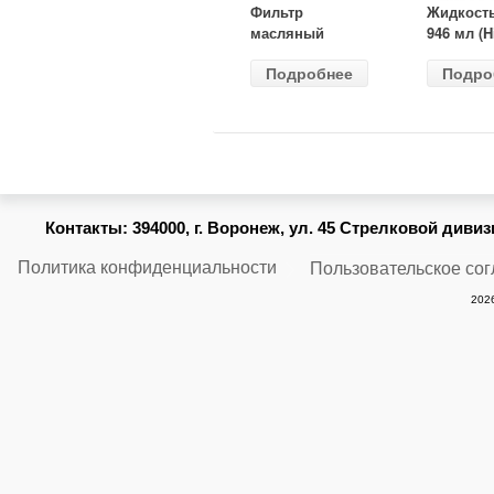
Фильтр
Жидкост
масляный
946 мл (H
ВАЗ-2105
Gear) HG
Подробнее
Подро
(MANN) W
бесцветн
914/2
Контакты:
394000, г. Воронеж, ул. 45 Стрелковой дивизии
Политика конфиденциальности
Пользовательское со
2026