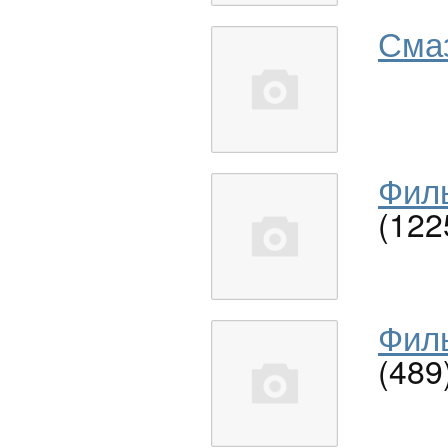
Сма
Филь
(122
Филь
(489