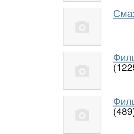
Сма
Филь
(122
Филь
(489