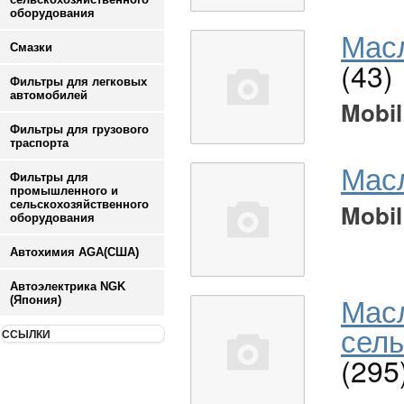
оборудования
Масл
Смазки
(43)
Фильтры для легковых
автомобилей
Mobil
Фильтры для грузового
траспорта
Мас
Фильтры для
промышленного и
сельскохозяйственного
Mobil
оборудования
Автохимия AGA(США)
Автоэлектрика NGK
Мас
(Япония)
сель
ССЫЛКИ
(295