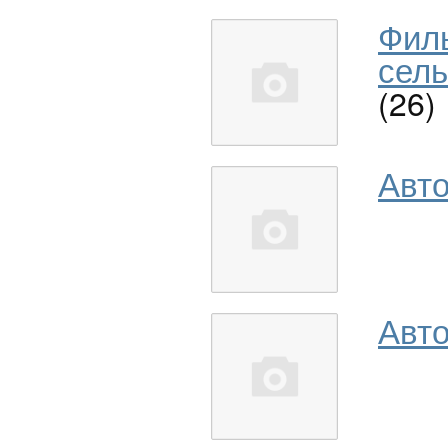
Фил
сель
(26)
Авт
Авто