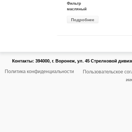
Фильтр
масляный
ВАЗ-2105
Подробнее
(MANN) W
914/2
Контакты:
394000, г. Воронеж, ул. 45 Стрелковой дивизии
Политика конфиденциальности
Пользовательское со
2026