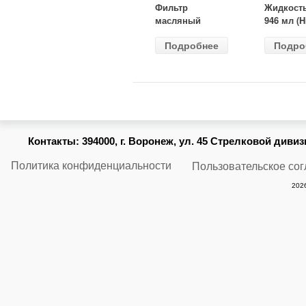
Фильтр
Жидкост
масляный
946 мл (H
ВАЗ-2105
Gear) HG
Подробнее
Подро
(MANN) W
бесцветн
914/2
Контакты:
394000, г. Воронеж, ул. 45 Стрелковой дивизии
Политика конфиденциальности
Пользовательское со
2026