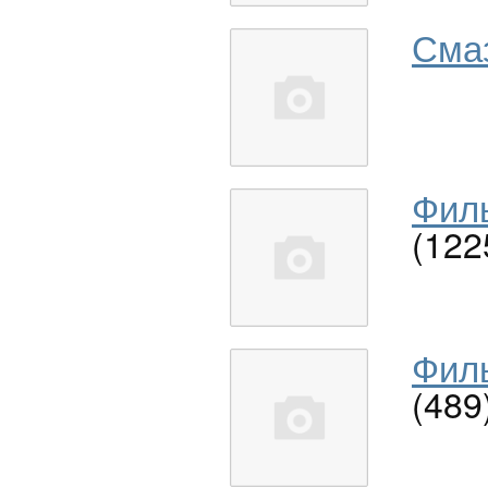
Сма
Филь
(122
Филь
(489