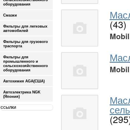
оборудования
Масл
Смазки
(43)
Фильтры для легковых
автомобилей
Mobil
Фильтры для грузового
траспорта
Мас
Фильтры для
промышленного и
сельскохозяйственного
Mobil
оборудования
Автохимия AGA(США)
Автоэлектрика NGK
Мас
(Япония)
сель
ССЫЛКИ
(295