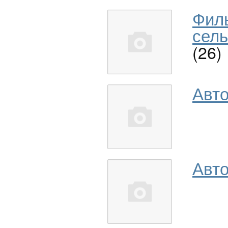
Фил
сель
(26)
Авт
Авто